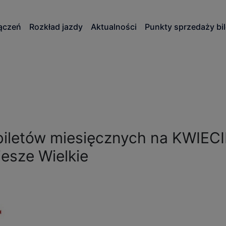
modal-check
łączeń
Rozkład jazdy
Aktualności
Punkty sprzedaży bi
letów miesięcznych na KWIECI
esze Wielkie