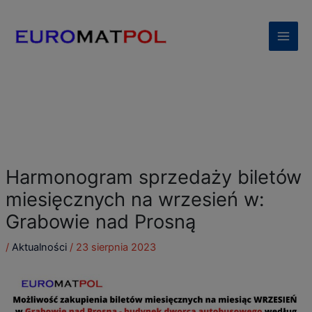
Przejdź
modal-check
do
treści
Harmonogram sprzedaży biletów
miesięcznych na wrzesień w:
Grabowie nad Prosną
/
Aktualności
/
23 sierpnia 2023